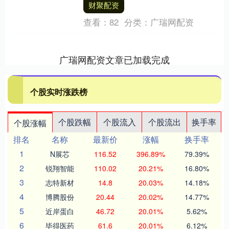
财聚配资
于是实锤了ATP....
查看：
82
分类：
广瑞网配资
广瑞网配资文章已加载完成
个股实时涨跌榜
个股跌幅
个股流入
个股流出
换手率
个股涨幅
排名
名称
最新价
涨幅
换手率
1
N展芯
116.52
396.89%
79.39%
2
锐翔智能
110.02
20.21%
16.80%
3
志特新材
14.8
20.03%
14.18%
4
博腾股份
20.44
20.02%
14.77%
5
近岸蛋白
46.72
20.01%
5.62%
6
毕得医药
61.6
20.01%
6.12%