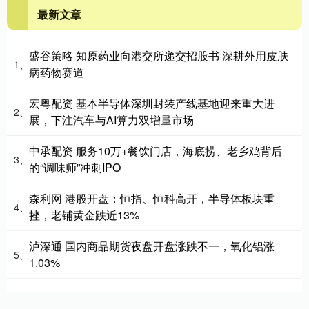
最新文章
盛谷策略 知原药业向港交所递交招股书 深耕外用皮肤
1、
病药物赛道
宏粤配资 基本半导体深圳封装产线基地迎来重大进
2、
展，下注汽车与AI算力双增量市场
中承配资 服务10万+餐饮门店，海底捞、老乡鸡背后
3、
的“调味师”冲刺IPO
森利网 港股开盘：恒指、恒科高开，半导体板块重
4、
挫，老铺黄金跌近13%
泸深通 国内商品期货夜盘开盘涨跌不一，氧化铝涨
5、
1.03%