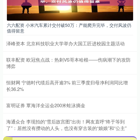
六六配资 小米汽车累计交付破50万：产能爬升完毕，交付风波仍
值得留意
泽峰资本 北京科技职业大学举办大国工匠进校园主题活动
联丰配资 欧冠焦点战：热刺VS哥本哈根——伤病潮下的攻防
博弈
恒财网 宁德时代绩后高开逾3% 前三季度归母净利润同比增
长36.2%
富明证券 覃海洋全运会200米蛙泳摘金
海通众合 李现拍的“雪后故宫图”出街！网友直呼“终于等到
了”：居然没有攒动的人头，也没有穿古装的“娘娘”和“公主”